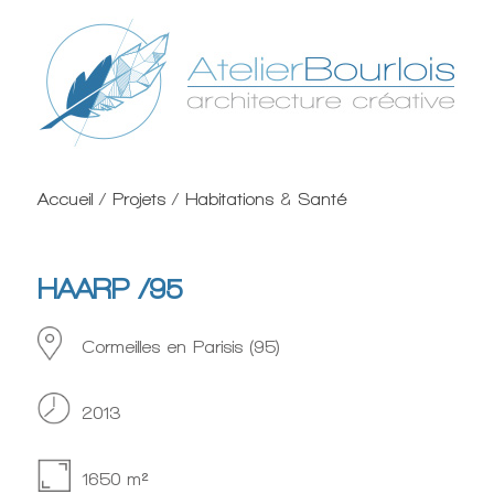
Accueil
/
Projets
/
Habitations
&
Santé
HAARP /95
Cormeilles en Parisis (95)
2013
1650 m²