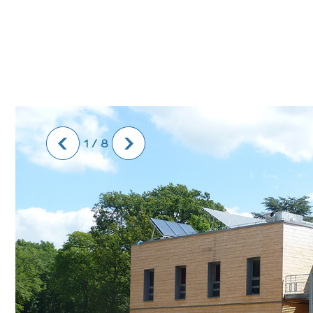
1
/ 8